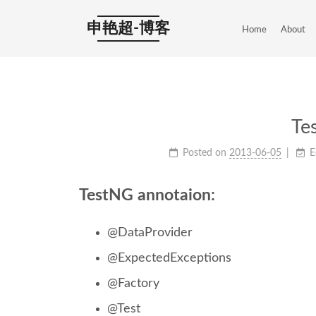
申艳超-博客
Home
About
T
Posted on
2013-06-05
E
TestNG annotaion:
@DataProvider
@ExpectedExceptions
@Factory
@Test