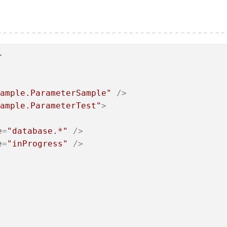
>
ample.ParameterSample"
 />
ample.ParameterTest"
>
e
=
"database.*"
 />
e
=
"inProgress"
 />