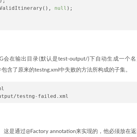
);
alidItinerary(), 
null
);
在输出目录(默认是test-output/)下自动生成一个
XML文件包含了原来的testng.xml中失败的方法所构成的子集。
ml
utput/testng-failed.xml
是通过@Factory annotation来实现的，他必须放在