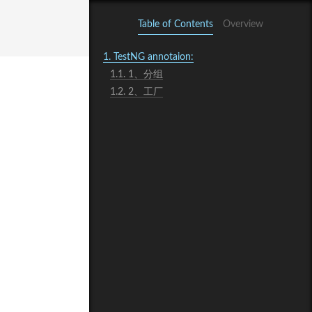
Table of Contents
Overview
1.
TestNG annotaion:
1.1.
1、分组
1.2.
2、工厂