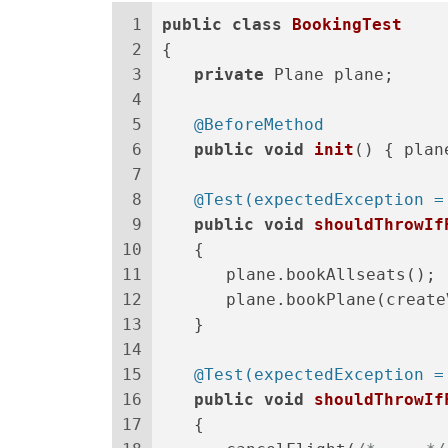
1
public
class
BookingTest
2
{
3
private
 Plane plane;
4
5
@BeforeMethod
6
public
void
init
()
 { plan
7
8
@Test(expectedException =
9
public
void
shouldThrowIf
10
　　{
11
　　　　plane.bookAllseats();
12
　　　　plane.bookPlane(createV
13
　　}
14
15
@Test(expectedException =
16
public
void
shouldThrowIf
17
　　{