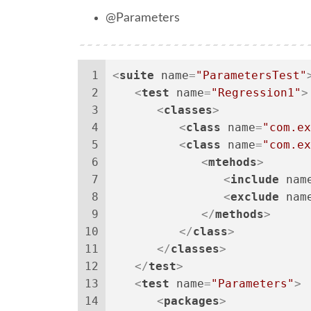
@Parameters
1
<
suite
name
=
"ParametersTest"
2
<
test
name
=
"Regression1"
>
3
<
classes
>
4
<
class
name
=
"com.ex
5
<
class
name
=
"com.ex
6
<
mtehods
>
7
<
include
nam
8
<
exclude
nam
9
</
methods
>
10
</
class
>
11
</
classes
>
12
</
test
>
13
<
test
name
=
"Parameters"
>
14
<
packages
>