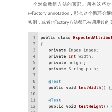
一个对象数组方法的顶部。所有这些对象都必须
@Factory annotation，那么这个循环会
实例，或者@Factory方法都已被调用过的
1
public
class
ExpectedAttribu
2
{
3
private
 Image image;
4
private
int
 width;
5
private
 height;
6
private
 String path;
7
8
@Test
9
public
void
testWidth
()
 {
10
11
@Test
12
public
void
testHeight
()
 