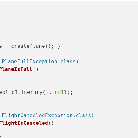
e = createPlane(); }
 PlaneFullException.class)
PlaneIsFull
()
alidItinerary(), 
null
);
 FlightCanceledException.class)
FlightIsCanceled
()